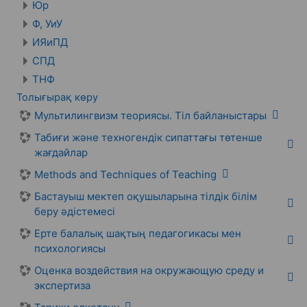
Юр
Ф, УиУ
ИЯиПД
СПД
ТНФ
Толығырақ көру
Мультилингвизм теориясы. Тіл байланыстары
Табиғи және техногендік сипаттағы төтенше
жағдайлар
Methods and Techniques of Teaching
Бастауыш мектеп оқушыларына тілдік білім
беру әдістемесі
Ерте балалық шақтың педагогикасы мен
психологиясы
Оценка воздействия на окружающую среду и
экспертиза