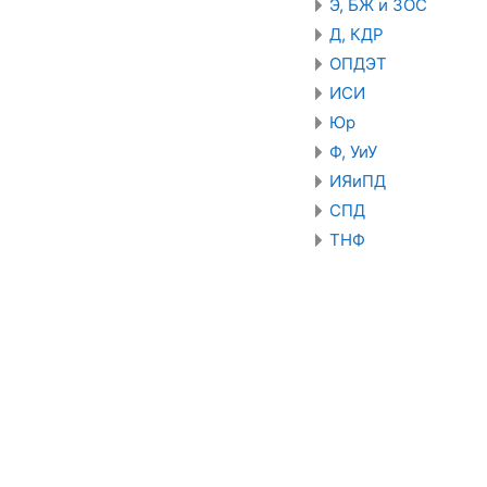
Э, БЖ и ЗОС
Д, КДР
ОПДЭТ
ИСИ
Юр
Ф, УиУ
ИЯиПД
СПД
ТНФ