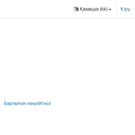
Қазақша ‎(kk)‎
Кіру
Барлығын кеңейтіңіз