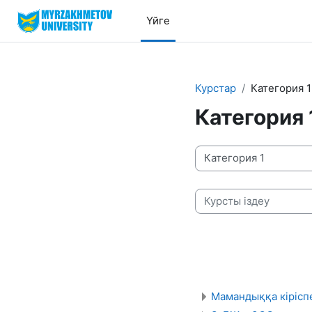
Негізгі мазмұнға
Үйге
Курстар
Категория 1
Категория 
Курстардың санаттары
Курсты іздеу
Мамандыққа кірісп