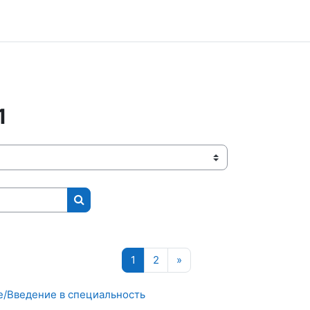
1
Курсты іздеу
Page 1
Page 2
Next page
1
2
»
е/Введение в специальность