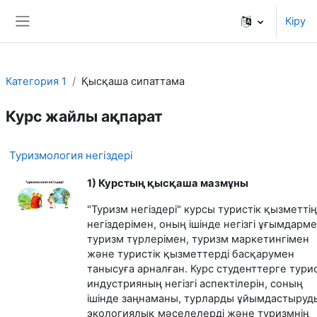
Негізгі мазмұнға
Кіру
Side panel
Категория 1
Қысқаша сипаттама
Курс жайлы ақпарат
Туризмология негіздері
1) Курстың қысқаша мазмұны
"Туризм негіздері" курсы туристік қызметтің
негіздерімен, оның ішінде негізгі ұғымдарме
туризм түрлерімен, туризм маркетингімен
және туристік қызметтерді басқарумен
танысуға арналған. Курс студенттерге турис
индустрияның негізгі аспектілерін, соның
ішінде заңнаманы, турларды ұйымдастыруд
экологиялық мәселелерді және туризмнің