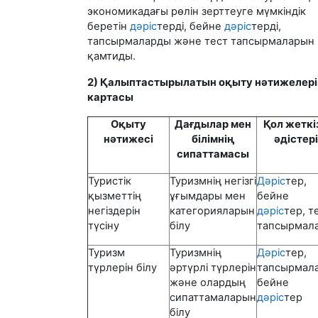
экономикадағы рөлін зерттеуге мүмкіндік
беретін
дәріс
терді, бейне
дәріс
терді,
тапсырмаларды және тест тапсырмаларын
қамтиды.
2) Қалыптастырылатын оқыту нәтижелері
картасы
Оқыту
Дағдылар мен
Қол жеткі
нәтижесі
білімнің
әдістері
сипаттамасы
Туристік
Туризмнің негізгі
Дәріс
тер,
қызметтің
ұғымдары мен
бейне
негіздерін
категорияларын
дәріс
тер, т
түсіну
білу
тапсырмал
Туризм
Туризмнің
Дәріс
тер,
түрлерін білу
әртүрлі түрлерін
тапсырмала
және олардың
бейне
сипаттамаларын
дәріс
тер
білу