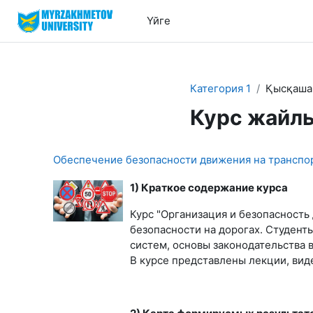
Негізгі мазмұнға
Үйге
Категория 1
Қысқаша
Курс жайл
Обеспечение безопасности движения на транспо
1) Краткое содержание курса
Курс "Организация и безопасност
безопасности на дорогах. Студент
систем, основы законодательства
В курсе представлены лекции, вид