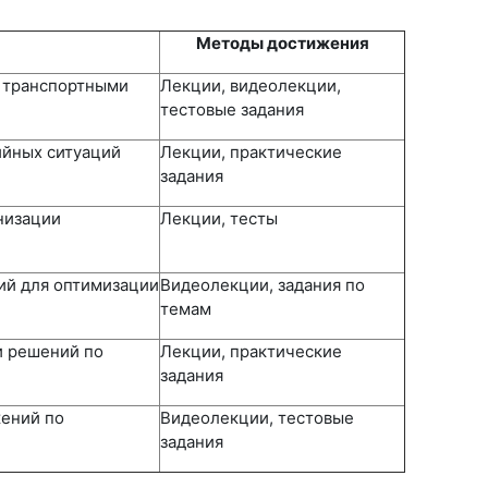
Методы достижения
я транспортными
Лекции, видеолекции,
тестовые задания
ийных ситуаций
Лекции, практические
задания
низации
Лекции, тесты
ий для оптимизации
Видеолекции, задания по
темам
и решений по
Лекции, практические
задания
жений по
Видеолекции, тестовые
задания