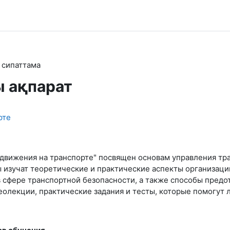
 сипаттама
ы ақпарат
рте
ь движения на транспорте" посвящен основам управления т
ы изучат теоретические и практические аспекты организац
 в сфере транспортной безопасности, а также способы пре
еолекции, практические задания и тесты, которые помогут 