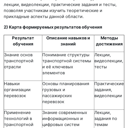
лекции, видеолекции, практические задания и тесты,
позволяя участникам изучить теоретические и
прикладные аспекты данной области.
2) Карта формируемых результатов обучения
Результат
Описание навыков и
Методы
обучения
знаний
достижения
Знание основ
Понимание структуры
Лекции,
транспортной
транспортной системы
видеолекции,
отрасли
и её ключевых
тесты
элементов
Навыки
Основы планирования
Практические
организации
грузовых и
задания,
перевозок
пассажирских
видеолекции
перевозок
Применение
Знание современных
Лекции,
технологий в
информационных и
задания по
транспортной
цифровых систем
темам