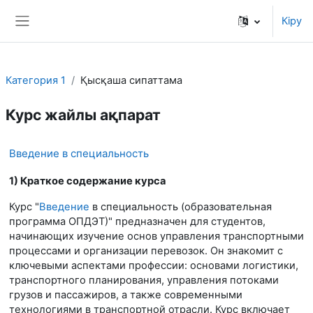
Негізгі мазмұнға
Кіру
Side panel
Категория 1
Қысқаша сипаттама
Курс жайлы ақпарат
Введение в специальность
1) Краткое содержание курса
Курс "
Введение
в специальность (образовательная
программа ОПДЭТ)" предназначен для студентов,
начинающих изучение основ управления транспортными
процессами и организации перевозок. Он знакомит с
ключевыми аспектами профессии: основами логистики,
транспортного планирования, управления потоками
грузов и пассажиров, а также современными
технологиями в транспортной отрасли. Курс включает