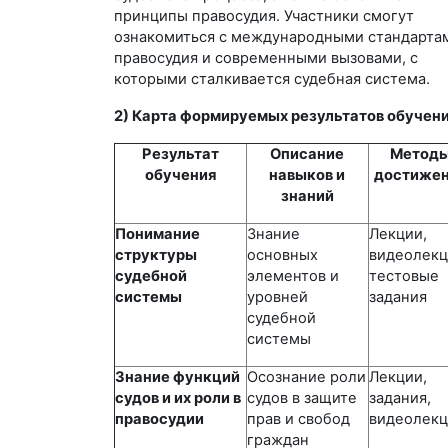
принципы правосудия. Участники смогут
ознакомиться с международными стандарта
правосудия и современными вызовами, с
которыми сталкивается судебная система.
2) Карта формируемых результатов обучен
Результат
Описание
Метод
обучения
навыков и
достиже
знаний
Понимание
Знание
Лекции,
структуры
основных
видеолекц
судебной
элементов и
тестовые
системы
уровней
задания
судебной
системы
Знание функций
Осознание роли
Лекции,
судов и их роли в
судов в защите
задания,
правосудии
прав и свобод
видеолек
граждан