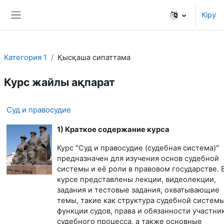
Негізгі мазмұнға
Кіру
Side panel
Категория 1
Қысқаша сипаттама
Курс жайлы ақпарат
Суд и правосудие
1) Краткое содержание курса
Курс "Суд и правосудие (судебная система)"
предназначен для изучения основ судебной
системы и её роли в правовом государстве. 
курсе представлены лекции, видеолекции,
задания и тестовые задания, охватывающие
темы, такие как структура судебной системы
функции судов, права и обязанности участни
судебного процесса, а также основные