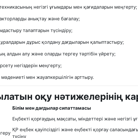
к техникасының негізгі ұғымдары мен қағидаларын меңгерту;
 факторларды анықтау және бағалау;
мдастыру талаптарын түсіндіру;
ұралдарын дұрыс қолдану дағдыларын қалыптастыру;
ың алдын алу және оларды тергеу тәртібін үйрету;
сету негіздерін меңгерту;
і мәдениеті мен жауапкершілігін арттыру.
латын оқу нәтижелерінің к
Білім мен дағдылар сипаттамасы
Еңбекті қорғаудың мақсаты, міндеттері және негізгі ұ
ҚР еңбек қауіпсіздігі және еңбекті қорғау саласында
ңгеру
түсіну