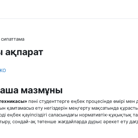
 сипаттама
ы ақпарат
 КО
қаша мазмұны
 техникасы»
пәні студенттерге еңбек процесінде өмірі мен д
рын қамтамасыз ету негіздерін меңгерту мақсатында құраст
ерді еңбек қауіпсіздігі саласындағы нормативтік-құқықтық 
тыру, сондай-ақ төтенше жағдайларда дұрыс әрекет ету да