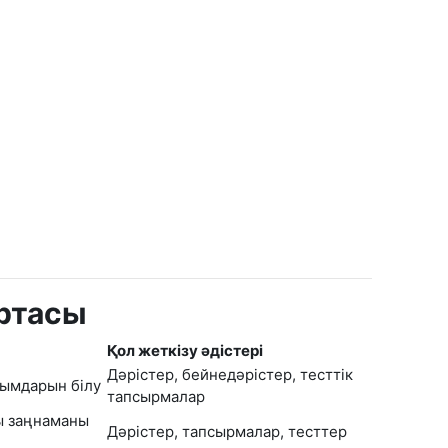
артасы
Қол жеткізу әдістері
Дәрістер, бейнедәрістер, тесттік
ғымдарын білу
тапсырмалар
ғы заңнаманы
Дәрістер, тапсырмалар, тесттер