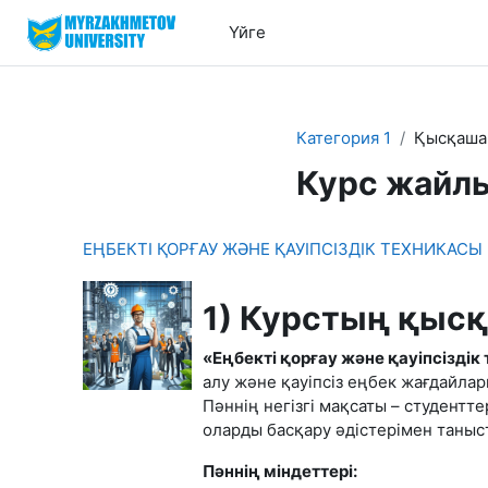
Негізгі мазмұнға
Үйге
Категория 1
Қысқаша
Курс жайл
ЕҢБЕКТІ ҚОРҒАУ ЖӘНЕ ҚАУІПСІЗДІК ТЕХНИКАСЫ
1) Курстың қыс
«Еңбекті қорғау және қауіпсіздік
алу және қауіпсіз еңбек жағдайла
Пәннің негізгі мақсаты – студентт
оларды басқару әдістерімен таныс
Пәннің міндеттері: