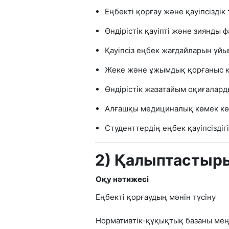
Еңбекті қорғау және қауіпсізді
Өндірістік қауіпті және зиянды
Қауіпсіз еңбек жағдайларын ұйы
Жеке және ұжымдық қорғаныс қ
Өндірістік жазатайым оқиғалард
Алғашқы медициналық көмек көр
Студенттердің еңбек қауіпсіздіг
2) Қалыптастыры
Оқу нәтижесі
Еңбекті қорғаудың мәнін түсіну
Нормативтік-құқықтық базаны ме