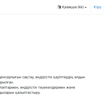
Қазақша ‎(kk)‎
Кіру
енсаулығын сақтау, өндірістік қауіптердің алдын
ырылған.
талаптармен, өндірістік тәуекелдермен және
ғдыларын қалыптастыру.